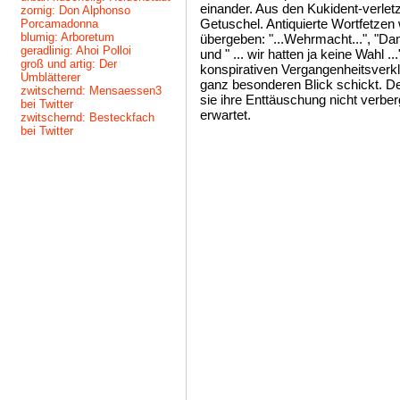
einander. Aus den Kukident-verle
zornig: Don Alphonso
Getuschel. Antiquierte Wortfetze
Porcamadonna
blumig: Arboretum
übergeben: "...Wehrmacht...", "Damal
geradlinig: Ahoi Polloi
und " ... wir hatten ja keine Wahl .
groß und artig: Der
konspirativen Vergangenheitsverkl
Umblätterer
ganz besonderen Blick schickt. D
zwitschernd: Mensaessen3
sie ihre Enttäuschung nicht verbe
bei Twitter
erwartet.
zwitschernd: Besteckfach
bei Twitter