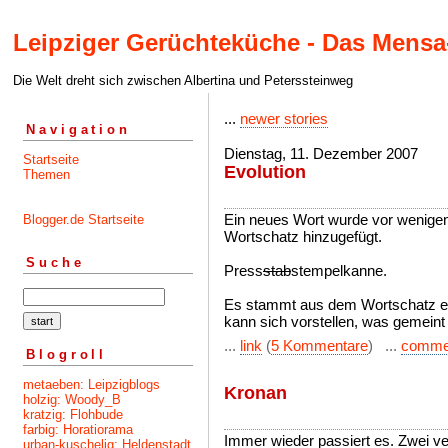
Leipziger Gerüchteküche - Das Mensa
Die Welt dreht sich zwischen Albertina und Peterssteinweg
...
newer stories
Navigation
Dienstag, 11. Dezember 2007
Startseite
Evolution
Themen
Ein neues Wort wurde vor wenige
Blogger.de Startseite
Wortschatz hinzugefügt.
Suche
Press
stab
stempelkanne.
Es stammt aus dem Wortschatz ein
kann sich vorstellen, was gemeint 
...
link
(
5 Kommentare
) ...
comme
Blogroll
metaeben: Leipzigblogs
Kronan
holzig: Woody_B
kratzig: Flohbude
farbig: Horatiorama
Immer wieder passiert es. Zwei ve
urban-kuschelig: Heldenstadt