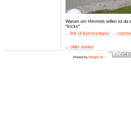
Warum um Himmels willen ist da ei
*krcks*
...
link
(
4 Kommentare
) ...
comme
...
older stories
Hosted by
Blogger.de
-