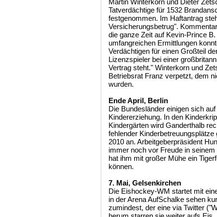
Martin Winterkorn und Dieter Zets
Tatverdächtige für 1532 Brandans
festgenommen. Im Haftantrag steh
Versicherungsbetrug". Kommentar d
die ganze Zeit auf Kevin-Prince B.
umfangreichen Ermittlungen konnten
Verdächtigen für einen Großteil der
Lizenzspieler bei einer großbrita
Vertrag steht." Winterkorn und Ze
Betriebsrat Franz verpetzt, dem 
wurden.
Ende April, Berlin
Die Bundesländer einigen sich au
Kindererziehung. In den Kinderkrip
Kindergärten wird Ganderthalb rech
fehlender Kinderbetreuungsplätze
2010 an. Arbeitgeberpräsident Hund
immer noch vor Freude in seine
hat ihm mit großer Mühe ein Tigerf
können.
7. Mai, Gelsenkirchen
Die Eishockey-WM startet mit ei
in der Arena AufSchalke sehen ku
zumindest, der eine via Twitter (
herum starren sie weiter aufs Eis.