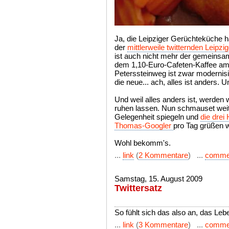
Ja, die Leipziger Gerüchteküche h
der
mittlerweile twitternden Leipz
ist auch nicht mehr der gemeinsa
dem 1,10-Euro-Cafeten-Kaffee a
Peterssteinweg ist zwar modernisie
die neue... ach, alles ist anders. 
Und weil alles anders ist, werden 
ruhen lassen. Nun schmauset weite
Gelegenheit spiegeln und
die drei
Thomas-Googler
pro Tag grüßen w
Wohl bekomm's.
...
link
(
2 Kommentare
) ...
comme
Samstag, 15. August 2009
Twittersatz
So fühlt sich das also an, das Lebe
...
link
(
3 Kommentare
) ...
comme