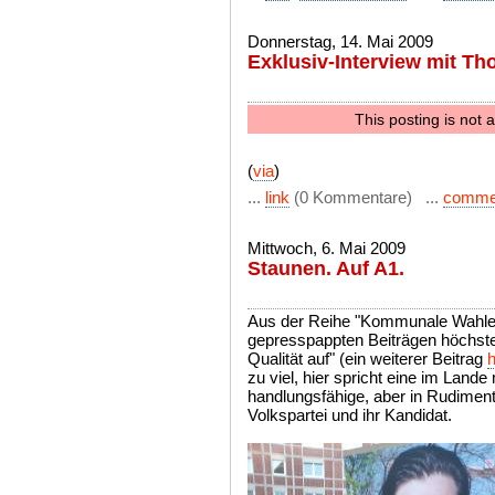
Donnerstag, 14. Mai 2009
Exklusiv-Interview mit T
This posting is not a
(
via
)
...
link
(0 Kommentare) ...
comme
Mittwoch, 6. Mai 2009
Staunen. Auf A1.
Aus der Reihe "Kommunale Wahlen
gepresspappten Beiträgen höchster 
Qualität auf" (ein weiterer Beitrag
h
zu viel, hier spricht eine im Lande
handlungsfähige, aber in Rudimen
Volkspartei und ihr Kandidat.