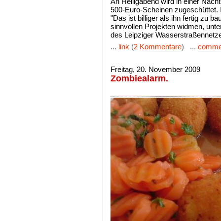
An Heiligabend wird in einer Nacht
500-Euro-Scheinen zugeschüttet. 
"Das ist billiger als ihn fertig zu 
sinnvollen Projekten widmen, unt
des Leipziger Wasserstraßennetz
...
link
(
2 Kommentare
) ...
comme
Freitag, 20. November 2009
Zombiealarm.