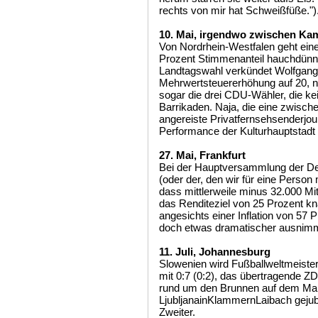
rechts von mir hat Schweißfüße.")
10. Mai, irgendwo zwischen Kam
Von Nordrhein-Westfalen geht eine
Prozent Stimmenanteil hauchdün
Landtagswahl verkündet Wolfgang
Mehrwertsteuererhöhung auf 20, ne
sogar die drei CDU-Wähler, die ke
Barrikaden. Naja, die eine zwisch
angereiste Privatfernsehsenderjou
Performance der Kulturhauptstadt
27. Mai, Frankfurt
Bei der Hauptversammlung der D
(oder der, den wir für eine Perso
dass mittlerweile minus 32.000 Mita
das Renditeziel von 25 Prozent kn
angesichts einer Inflation von 57
doch etwas dramatischer ausnimmt,
11. Juli, Johannesburg
Slowenien wird Fußballweltmeister
mit 0:7 (0:2), das übertragende Z
rund um den Brunnen auf dem Mar
LjubljanainKlammernLaibach gejube
Zweiter.