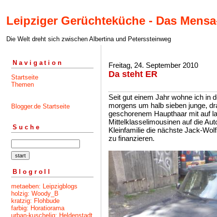
Leipziger Gerüchteküche - Das Mensa
Die Welt dreht sich zwischen Albertina und Peterssteinweg
Navigation
Freitag, 24. September 2010
Da steht ER
Startseite
Themen
Seit gut einem Jahr wohne ich in d
morgens um halb sieben junge, dra
Blogger.de Startseite
geschorenem Haupthaar mit auf la
Mittelklasselimousinen auf die A
Suche
Kleinfamilie die nächste Jack-Wol
zu finanzieren.
Blogroll
metaeben: Leipzigblogs
holzig: Woody_B
kratzig: Flohbude
farbig: Horatiorama
urban-kuschelig: Heldenstadt