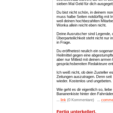
sieben Mal Geld für dich ausgege
Du bist nicht schön, in deinem no
muss halbe Seiten notdürftig mit I
weil deinen hochbezahlten Mitarbeit
Wonka allein reicht eben nicht.
Deine Ausrutscher sind Legende, 
Überparteilichkeit steht nicht nur
in Frage.
Du eröffnetest neulich ein sogenann
Heilmittel gegen eine abgestumpft
aber nur Mitleid mit deinen armen
gesprächsbereiten Redakteure en
Ich weiß nicht, ob dein Zusteller e
Zeitungen auszutragen. Denn seit
wieder. Kostenlos und ungebeten.
Wie geht es dir eigentlich so, lie
Bananenkiste hinter den Fahrräde
...
link
(0 Kommentare) ...
comme
Fertig unterkellert.