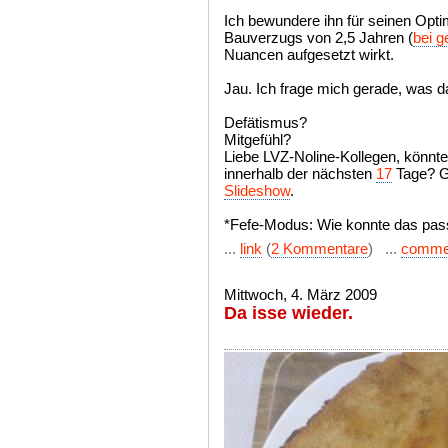
Ich bewundere ihn für seinen Opti
Bauverzugs von 2,5 Jahren (
bei g
Nuancen aufgesetzt wirkt.
Jau. Ich frage mich gerade, was d
Defätismus?
Mitgefühl?
Liebe LVZ-Noline-Kollegen, könntet 
innerhalb der nächsten
17
Tage? G
Slideshow
.
*Fefe-Modus: Wie konnte das pass
...
link
(
2 Kommentare
) ...
comme
Mittwoch, 4. März 2009
Da isse wieder.