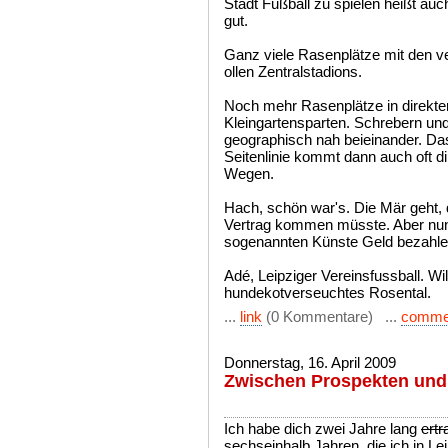
Stadt Fußball zu spielen heißt au
gut.
Ganz viele Rasenplätze mit den ver
ollen Zentralstadions.
Noch mehr Rasenplätze in direkte
Kleingartensparten. Schrebern und
geographisch nah beieinander. Da
Seitenlinie kommt dann auch oft d
Wegen.
Hach, schön war's. Die Mär geht, d
Vertrag kommen müsste. Aber nun
sogenannten Künste Geld bezahle
Adé, Leipziger Vereinsfussball. W
hundekotverseuchtes Rosental.
...
link
(0 Kommentare) ...
comme
Donnerstag, 16. April 2009
Zwischen Prospekten und 
Ich habe dich zwei Jahre lang
ertr
sechseinhalb Jahren, die ich in Lei