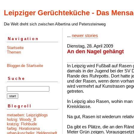
Leipziger Gerüchteküche - Das Mensa
Die Welt dreht sich zwischen Albertina und Peterssteinweg
...
newer stories
Navigation
Dienstag, 28. April 2009
Startseite
An den Nagel gehängt
Themen
In Leipzig wird Fußball auf Rasen 
Blogger.de Startseite
damals in der Jugend bei der S
Rande des Ruhrpotts. Dort hatte j
Suche
und der Rasen, wenn denn vorhande
wird vermehrt auf Kunstrasen ge
getreten.
In Leipzig also Rasen, wohin man f
Blogroll
Kreisklasse.
metaeben: Leipzigblogs
Na gut, Rasen ist wiederum relativ
holzig: Woody_B
kratzig: Flohbude
Da gibt es Plätze, die an den Rände
farbig: Horatiorama
Meter Grün zeigen. Vorausgesetzt
urban-kuschelig: Heldenstadt