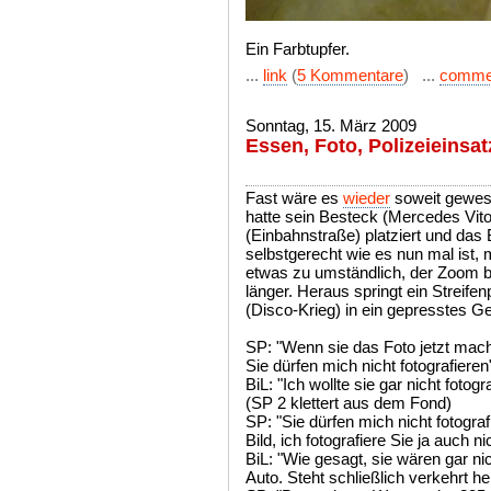
Ein Farbtupfer.
...
link
(
5 Kommentare
) ...
comme
Sonntag, 15. März 2009
Essen, Foto, Polizeieinsatz 
Fast wäre es
wieder
soweit gewes
hatte sein Besteck (Mercedes Vito)
(Einbahnstraße) platziert und das 
selbstgerecht wie es nun mal ist, 
etwas zu umständlich, der Zoom br
länger. Heraus springt ein Streifen
(Disco-Krieg) in ein gepresstes Ge
SP: "Wenn sie das Foto jetzt mach
Sie dürfen mich nicht fotografieren
BiL: "Ich wollte sie gar nicht fotogr
(SP 2 klettert aus dem Fond)
SP: "Sie dürfen mich nicht fotogra
Bild, ich fotografiere Sie ja auch ni
BiL: "Wie gesagt, sie wären gar ni
Auto. Steht schließlich verkehrt h