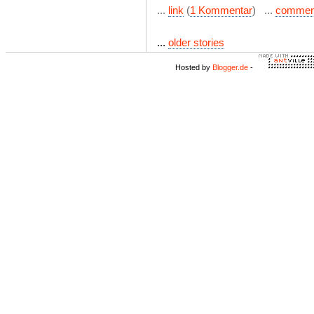
...
link
(
1 Kommentar
) ...
commen
...
older stories
Hosted by
Blogger.de
-