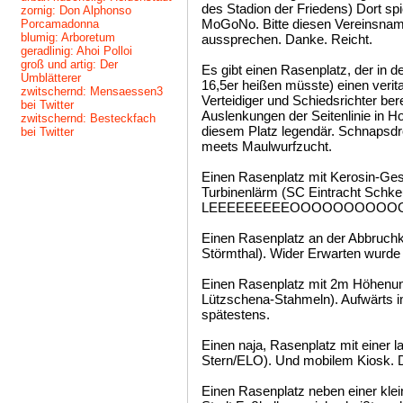
des Stadion der Friedens) Dort spi
zornig: Don Alphonso
MoGoNo. Bitte diesen Vereinsnam
Porcamadonna
blumig: Arboretum
aussprechen. Danke. Reicht.
geradlinig: Ahoi Polloi
groß und artig: Der
Es gibt einen Rasenplatz, der in d
Umblätterer
16,5er heißen müsste) einen verita
zwitschernd: Mensaessen3
Verteidiger und Schiedsrichter bere
bei Twitter
Auslenkungen der Seitenlinie in Ho
zwitschernd: Besteckfach
diesem Platz legendär. Schnapsdr
bei Twitter
meets Maulwurfzucht.
Einen Rasenplatz mit Kerosin-Ge
Turbinenlärm (SC Eintracht Schke
LEEEEEEEEEOOOOOOOOOOOOO!
Einen Rasenplatz an der Abbruch
Störmthal). Wider Erwarten wurde
Einen Rasenplatz mit 2m Höhenun
Lützschena-Stahmeln). Aufwärts im
spätestens.
Einen naja, Rasenplatz mit einer la
Stern/ELO). Und mobilem Kiosk. 
Einen Rasenplatz neben einer klei