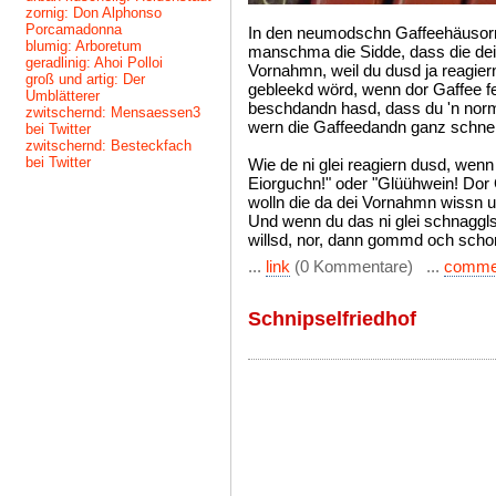
zornig: Don Alphonso
Porcamadonna
In den neumodschn Gaffeehäusorn 
blumig: Arboretum
manschma die Sidde, dass die dei 
geradlinig: Ahoi Polloi
Vornahmn, weil du dusd ja reagi
groß und artig: Der
gebleekd wörd, wenn dor Gaffee fe
Umblätterer
beschdandn hasd, dass du 'n norma
zwitschernd: Mensaessen3
wern die Gaffeedandn ganz schnel
bei Twitter
zwitschernd: Besteckfach
bei Twitter
Wie de ni glei reagiern dusd, wenn
Eiorguchn!" oder "Glüühwein! Dor
wolln die da dei Vornahmn wissn 
Und wenn du das ni glei schnaggl
willsd, nor, dann gommd och sc
...
link
(0 Kommentare) ...
comme
Schnipselfriedhof