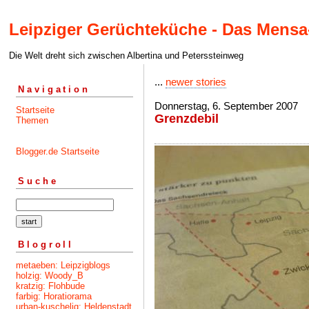
Leipziger Gerüchteküche - Das Mensa
Die Welt dreht sich zwischen Albertina und Peterssteinweg
...
newer stories
Navigation
Donnerstag, 6. September 2007
Startseite
Grenzdebil
Themen
Blogger.de Startseite
Suche
Blogroll
metaeben: Leipzigblogs
holzig: Woody_B
kratzig: Flohbude
farbig: Horatiorama
urban-kuschelig: Heldenstadt