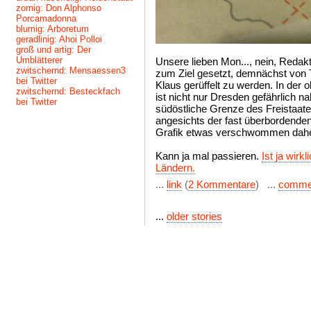
zornig: Don Alphonso
Porcamadonna
blumig: Arboretum
geradlinig: Ahoi Polloi
groß und artig: Der
Umblätterer
Unsere lieben Mon..., nein, Redak
zwitschernd: Mensaessen3
zum Ziel gesetzt, demnächst von 
bei Twitter
Klaus gerüffelt zu werden. In der
zwitschernd: Besteckfach
ist nicht nur Dresden gefährlich n
bei Twitter
südöstliche Grenze des Freistaate
angesichts der fast überbordende
Grafik etwas verschwommen dah
Kann ja mal passieren.
Ist ja wirk
Ländern.
...
link
(
2 Kommentare
) ...
comme
...
older stories