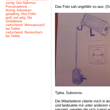
zornig: Don Alphonso
Das Foto sah ungefähr so aus: (G
Porcamadonna
blumig: Arboretum
geradlinig: Ahoi Polloi
groß und artig: Der
Umblätterer
zwitschernd: Mensaessen3
bei Twitter
zwitschernd: Besteckfach
bei Twitter
Tjaha. Subversiv.
Die Mitarbeiterin zitierte mich in
und bedeutete mir unter anderem
passiert, wenden die sich zuerst a