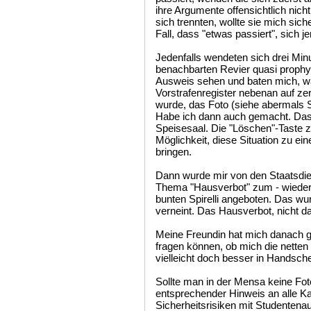
ihre Argumente offensichtlich nic
sich trennten, wollte sie mich sic
Fall, dass "etwas passiert", sich
Jedenfalls wendeten sich drei Min
benachbarten Revier quasi prophyl
Ausweis sehen und baten mich, w
Vorstrafenregister nebenan auf z
wurde, das Foto (siehe abermals S
Habe ich dann auch gemacht. Da
Speisesaal. Die "Löschen"-Taste z
Möglichkeit, diese Situation zu e
bringen.
Dann wurde mir von den Staatsdie
Thema "Hausverbot" zum - wiederu
bunten Spirelli angeboten. Das w
verneint. Das Hausverbot, nicht d
Meine Freundin hat mich danach ge
fragen können, ob mich die netten
vielleicht doch besser in Handsch
Sollte man in der Mensa keine Fo
entsprechender Hinweis an alle K
Sicherheitsrisiken mit Studente