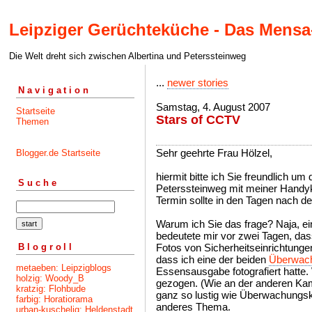
Leipziger Gerüchteküche - Das Mensa
Die Welt dreht sich zwischen Albertina und Peterssteinweg
...
newer stories
Navigation
Samstag, 4. August 2007
Startseite
Stars of CCTV
Themen
Sehr geehrte Frau Hölzel,
Blogger.de Startseite
hiermit bitte ich Sie freundlich um
Suche
Peterssteinweg mit meiner Handy
Termin sollte in den Tagen nach d
Warum ich Sie das frage? Naja, e
bedeutete mir vor zwei Tagen, dass
Blogroll
Fotos von Sicherheitseinrichtung
dass ich eine der beiden
Überwac
metaeben: Leipzigblogs
Essensausgabe fotografiert hatte
holzig: Woody_B
gezogen. (Wie an der anderen Kame
kratzig: Flohbude
ganz so lustig wie Überwachungsk
farbig: Horatiorama
anderes Thema.
urban-kuschelig: Heldenstadt