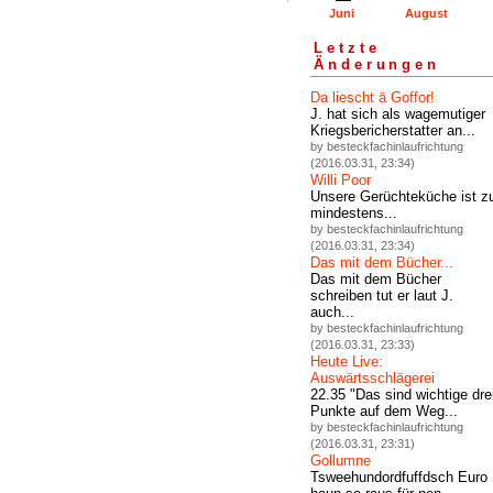
Juni
August
Letzte
Änderungen
Da liescht ä Goffor!
J. hat sich als wagemutiger
Kriegsbericherstatter an...
by besteckfachinlaufrichtung
(2016.03.31, 23:34)
Willi Poor
Unsere Gerüchteküche ist z
mindestens...
by besteckfachinlaufrichtung
(2016.03.31, 23:34)
Das mit dem Bücher...
Das mit dem Bücher
schreiben tut er laut J.
auch...
by besteckfachinlaufrichtung
(2016.03.31, 23:33)
Heute Live:
Auswärtsschlägerei
22.35 "Das sind wichtige dre
Punkte auf dem Weg...
by besteckfachinlaufrichtung
(2016.03.31, 23:31)
Gollumne
Tsweehundordfuffdsch Euro