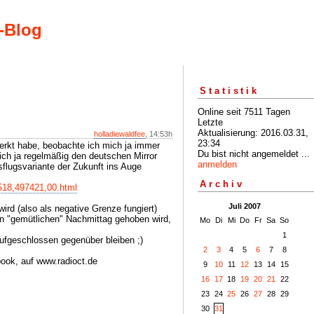
-Blog
Statistik
Online seit 7511 Tagen
Letzte
Aktualisierung: 2016.03.31,
holladiewaldfee
, 14:53h
23:34
erkt habe, beobachte ich mich ja immer
Du bist nicht angemeldet ...
ich ja regelmäßig den deutschen Mirror
anmelden
usflugsvariante der Zukunft ins Auge
Archiv
1518,497421,00.html
Juli 2007
rd (also als negative Grenze fungiert)
nen "gemütlichen" Nachmittag gehoben wird,
Mo
Di
Mi
Do
Fr
Sa
So
1
aufgeschlossen gegenüber bleiben ;)
2
3
4
5
6
7
8
book, auf www.radioct.de
9
10
11
12
13
14
15
16
17
18
19
20
21
22
23
24
25
26
27
28
29
30
31