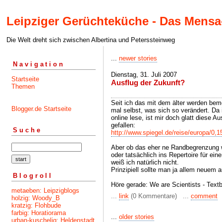
Leipziger Gerüchteküche - Das Mensa
Die Welt dreht sich zwischen Albertina und Peterssteinweg
...
newer stories
Navigation
Dienstag, 31. Juli 2007
Startseite
Ausflug der Zukunft?
Themen
Seit ich das mit dem älter werden bem
Blogger.de Startseite
mal selbst, was sich so verändert. Da 
online lese, ist mir doch glatt diese A
gefallen:
Suche
http://www.spiegel.de/reise/europa/0,
Aber ob das eher ne Randbegrenzung wi
oder tatsächlich ins Repertoire für ei
weiß ich natürlich nicht.
Prinzipiell sollte man ja allem neuem 
Blogroll
Höre gerade: We are Scientists - Text
metaeben: Leipzigblogs
...
link
(0 Kommentare) ...
comment
holzig: Woody_B
kratzig: Flohbude
farbig: Horatiorama
...
older stories
urban-kuschelig: Heldenstadt