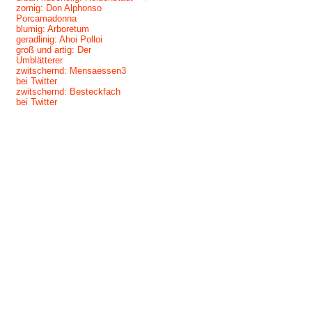
zornig: Don Alphonso
Porcamadonna
blumig: Arboretum
geradlinig: Ahoi Polloi
groß und artig: Der
Umblätterer
zwitschernd: Mensaessen3
bei Twitter
zwitschernd: Besteckfach
bei Twitter